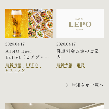
AINO アフタヌーン
ティー
夏メニュー
2026.04.17
2026.04.17
AINO Beer
駐車料金改定のご案
Buffet（ビアブッフ
内
ェ）のご案内
最新情報
LEPO
最新情報
重要
レストラン
お知らせ一覧へ