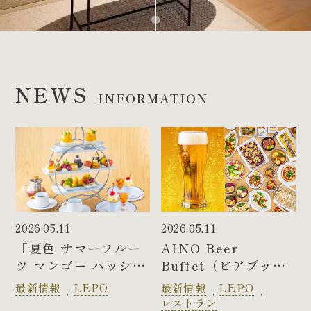
NEWS
INFORMATION
2026.05.11
2026.05.11
「夏色 サマーフルー
AINO Beer
ツ マンゴー パッショ
Buffet（ビアブッフ
ンフルーツ パイナッ
ェ）第二弾のメニュ
最新情報
LEPO
最新情報
LEPO
プル メロン 桃」
ーのご案内
レストラン